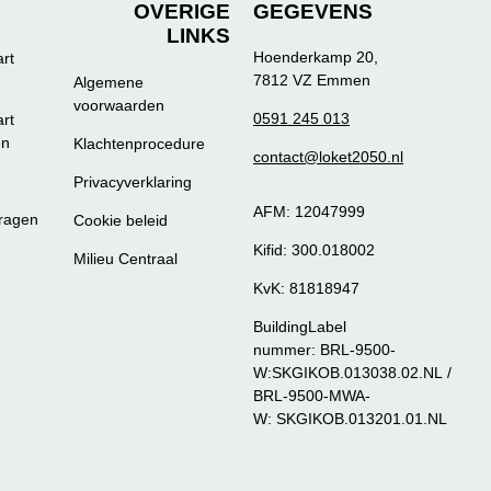
OVERIGE
GEGEVENS
LINKS
Hoenderkamp 20,
art
7812 VZ Emmen
Algemene
voorwaarden
0591 245 013
art
en
Klachtenprocedure
contact@loket2050.nl
Privacyverklaring
AFM: 12047999
vragen
Cookie beleid
Kifid: 300.018002
Milieu Centraal
KvK: 81818947
BuildingLabel
nummer: BRL-9500-
W:SKGIKOB.013038.02.NL /
BRL-9500-MWA-
W: SKGIKOB.013201.01.NL