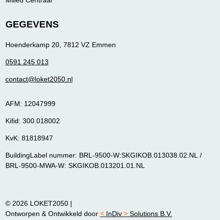
Milieu Centraal
GEGEVENS
Hoenderkamp 20, 7812 VZ Emmen
0591 245 013
contact@loket2050.nl
AFM: 12047999
Kifid: 300.018002
KvK: 81818947
BuildingLabel nummer: BRL-9500-W:SKGIKOB.013038.02.NL /
BRL-9500-MWA-W: SKGIKOB.013201.01.NL
© 2026 LOKET2050
|
Ontworpen & Ontwikkeld door
<
InDiv
>
Solutions B.V.