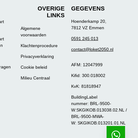
OVERIGE
GEGEVENS
LINKS
Hoenderkamp 20,
art
7812 VZ Emmen
Algemene
voorwaarden
0591 245 013
art
en
Klachtenprocedure
contact@loket2050.nl
Privacyverklaring
AFM: 12047999
vragen
Cookie beleid
Kifid: 300.018002
Milieu Centraal
KvK: 81818947
BuildingLabel
nummer: BRL-9500-
W:SKGIKOB.013038.02.NL /
BRL-9500-MWA-
W: SKGIKOB.013201.01.NL